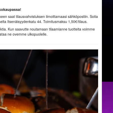
rkkokaupassa!
lkeen saat tilausvahvistuksen ilmoittamaasi sähköpostiin. Soita
elta Itsenäisyydenkatu 44. Toimitusmaksu 1,50€/tilaus.
aktia. Kun saavutte noutamaan tilaamianne tuotteita voimme
ostaa ne ovemme ulkopuolelle.