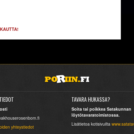
 KAUTTA!
TIEDOT
TAVARA HUKASSA?
osti
Soita tai poikkea Satakunnan
löytötavaratoimistossa.
eakhouserosenbom.fi
Lisätietoa kotisivuilta
www.satatav
oiden yhteystiedot