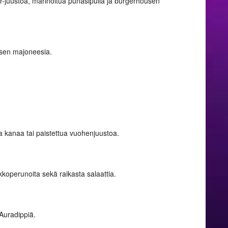
dar-juustoa, marinoitua punasipulia ja burgerhousen
usen majoneesia.
a kanaa tai paistettua vuohenjuustoa.
stikkoperunoita sekä raikasta salaattia.
 Auradippiä.