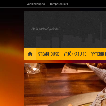
Verkkokauppa
Tampereelle.fi
Porin parhaat palvelut.
STEAKHOUSE
YRJÖNKATU 10
YYTERIN