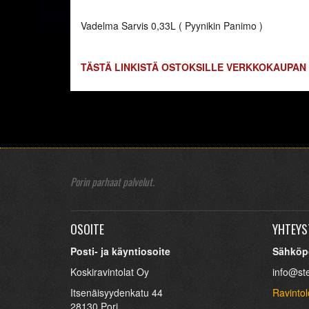
Vadelma Sarvis 0,33L ( Pyynikin Panimo )
TÄSTÄ LINKISTÄ OSTOKSILLE VERKKOKAUPAN
Porin parhaat palvelut.
OSOITE
YHTEYS
Posti- ja käyntiosoite
Sähköp
Koskiravintolat Oy
info@st
Itsenäisyydenkatu 44
Ravintol
28130 Pori