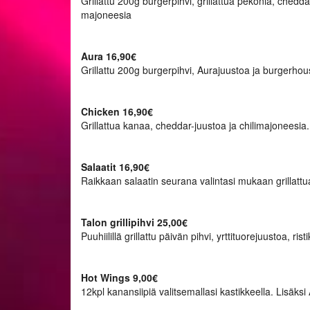
Grillattu 200g burgerpihvi, grillattua pekonia, ched
majoneesia
Aura 16,90€
Grillattu 200g burgerpihvi, Aurajuustoa ja burgerho
Chicken 16,90€
Grillattua kanaa, cheddar-juustoa ja chilimajoneesia.
Salaatit 16,90€
Raikkaan salaatin seurana valintasi mukaan grillattu
Talon grillipihvi 25,00€
Puuhiilillä grillattu päivän pihvi, yrttituorejuustoa, ri
Hot Wings 9,00€
12kpl kanansiipiä valitsemallasi kastikkeella. Lisäksi