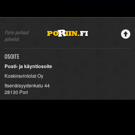
Porin parhaat
palvelut.
OSOITE
Posti- ja käyntiosoite
Koskiravintolat Oy
Itsenäisyydenkatu 44
28130 Pori
YHTEYSTIEDOT
Sähköposti
info@steakhouserosenbom.fi
Ravintoloiden yhteystiedot