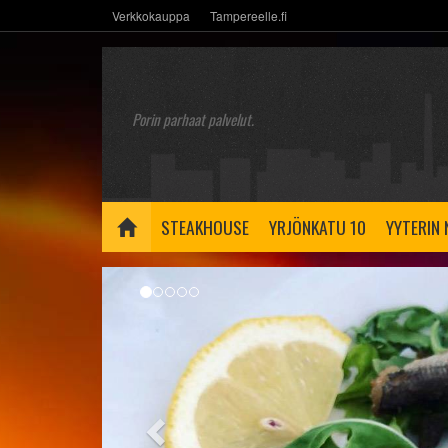
Verkkokauppa
Tampereelle.fi
Porin parhaat palvelut.
STEAKHOUSE
YRJÖNKATU 10
YYTERIN